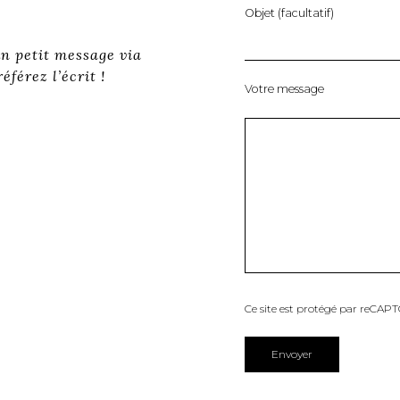
Objet (facultatif)
un petit message via
éférez l’écrit !
Votre message
Ce site est protégé par reCAP