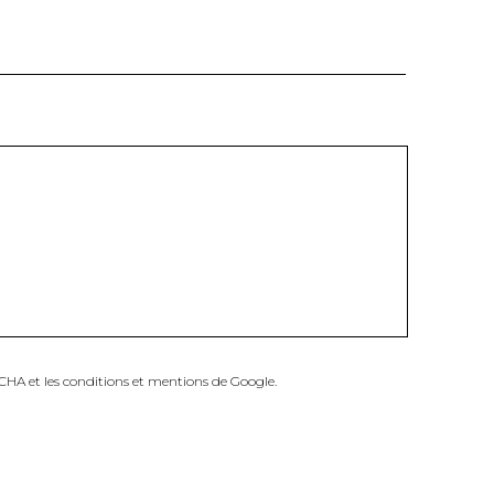
TCHA et
les conditions
et
mentions
de Google.