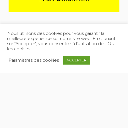
Nous utilisons des cookies pour vous garantir la
meilleure expérience sur notre site web. En cliquant
sur "Accepter", vous consentez à l'utilisation de TOUT
les cookies.
Paramètres des cookies
ACCEPTER
Lucmer, 10 rue Perdonnet 75010 Paris – +33 (0) 9
54 80 70 80
▷ Contactez-nous
© Lucmer 2021
▷ Conditions générales de vente